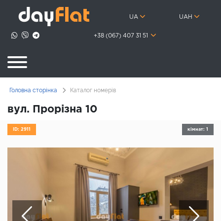
UA
UAH
+38 (067) 407 31 51
Головна сторінка
Каталог номерів
вул. Прорізна 10
ID: 2911
кімнат: 1