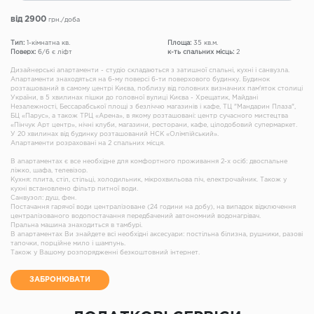
від 2900
грн./доба
Тип:
1-кімнатна кв.
Площа:
35 кв.м.
Поверх:
6/6 є ліфт
к-ть спальних місць:
2
Дизайнерські апартаменти - студіо складаються з затишної спальні, кухні і санвузла.
Апартаменти знаходяться на 6-му поверсі 6-ти поверхового будинку. Будинок
розташований в самому центрі Києва, поблизу від головних визначних пам'яток столиці
України, в 5 хвилинах пішки до головної вулиці Києва - Хрещатик, Майдані
Незалежності, Бессарабської площі з безліччю магазинів і кафе, ТЦ "Мандарин Плаза",
БЦ «Парус», а також ТРЦ «Арена», в якому розташовані: центр сучасного мистецтва
«Пінчук Арт центр», нічні клуби, магазини, ресторани, кафе, цілодобовий супермаркет.
У 20 хвилинах від будинку розташований НСК «Олімпійський».
Апартаменти розраховані на 2 спальних місця.
В апартаментах є все необхідне для комфортного проживання 2-х осіб: двоспальне
ліжко, шафа, телевізор.
Кухня: плита, стіл, стільці, холодильник, мікрохвильова піч, електрочайник. Також у
кухні встановлено фільтр питної води.
Санвузол: душ, фен.
Постачання гарячої води централізоване (24 години на добу), на випадок відключення
централізованого водопостачання передбачений автономний водонагрівач.
Пральна машина знаходиться в тамбурі.
В апартаментах Ви знайдете всі необхідні аксесуари: постільна білизна, рушники, разові
тапочки, порційне мило і шампунь.
Також у Вашому розпорядженні безкоштовний інтернет.
ЗАБРОНЮВАТИ