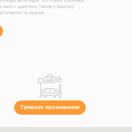
еобхідні аксесуари: постільна, рушники,
не мило і шампунь. Також у Вашому
 інтернет та праска.
Тривале проживання