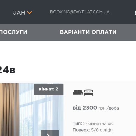
BOOKING@DAYFLAT.COM.UA
UAH
ПОСЛУГИ
ВАРІАНТИ ОПЛАТИ
24в
кімнат: 2
від 2300
грн./доба
Тип:
2-кімнатна кв.
Поверх:
5/6 є ліфт