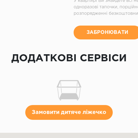
У квартирі Ви знайдете всі н
одноразові тапочки, порцій
розпорядженні безкоштовний
ЗАБРОНЮВАТИ
ДОДАТКОВІ СЕРВІСИ
Замовити дитяче ліжечко