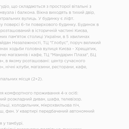
удіо, що складаються з просторої вітальні з
нвузла і балкона. Вікна виходять в тихий двір,
тральних вулиць. У будинку є ліфт.
у поверсі 6-ти поверхового будинку. Будинок в
розташований в історичній частині Києва,
них пам'яток столиці України, в 5 хвилинах
айдан Незалежності, ТЦ "Глобус", поруч великий
илинах ходьби головна вулиця Києва - Хрещатик,
чю магазинів і кафе, ТЦ "Мандарин Плаза", БЦ
», в якому розташовані: центр сучасного
, нічні клуби, магазини, ресторани, кафе,
пальних місця (2+2).
для комфортного проживання 4-х осіб:
ий розкладний диван, шафа, телевізор.
тільці, холодильник, мікрохвильова піч,
уш, фен. У квартирі передбачений автономний
 у тамбурі.