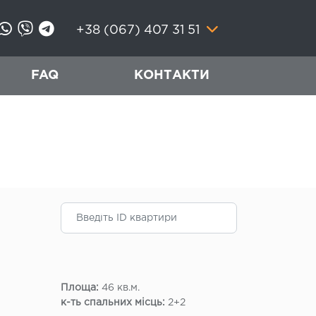
+38 (067) 407 31 51
FAQ
КОНТАКТИ
Площа:
46 кв.м.
к-ть спальних місць:
2+2