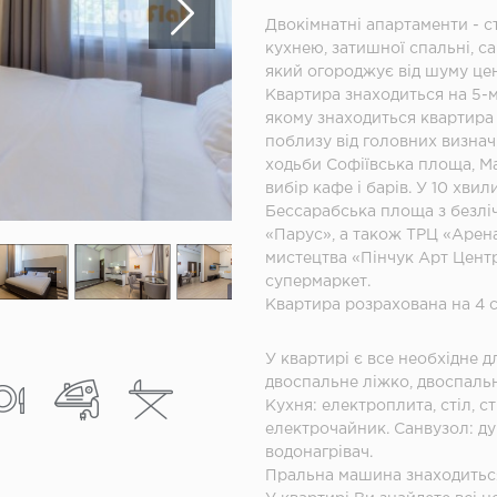
Двокімнатні апартаменти - ст
кухнею, затишної спальні, са
який огороджує від шуму цен
Квартира знаходиться на 5-м
якому знаходиться квартира 
поблизу від головних визнач
ходьби Софіївська площа, М
вибір кафе і барів. У 10 хв
Бессарабська площа з безліч
«Парус», а також ТРЦ «Арена
мистецтва «Пінчук Арт Центр»
супермаркет.
Квартира розрахована на 4 с
У квартирі є все необхідне 
двоспальне ліжко, двоспальн
Кухня: електроплита, стіл, с
електрочайник. Санвузол: д
водонагрівач.
Пральна машина знаходиться