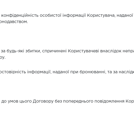
ти конфіденційність особистої інформації Користувача, наданої
конодавством.
сті за будь-які збитки, спричинені Користувачеві внаслідок н
ру.
достовірність інформації, наданої при бронюванні, та за наслі
іни до умов цього Договору без попереднього повідомлення Ко