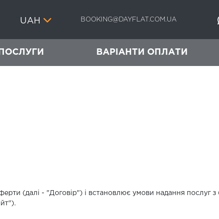
BOOKING@DAYFLAT.COM.UA
UAH
ПОСЛУГИ
ВАРІАНТИ ОПЛАТИ
оферти (далі - "Договір") і встановлює умови надання послуг 
йт").