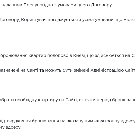
яє наданням Послуг згідно з умовами цього Договору.
Договору, Користувач погоджується з усіма умовами, що містят
з бронювання квартир подобово в Києві, що здійснюється на Са
, зазначені на Сайті та можуть бути змінені Адміністрацією С
брати необхідну квартиру на Сайті, вказати період бронювання
 підтвердження бронювання на вказану ним електронну адресу
ну адресу.