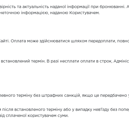
ірність та актуальність наданої інформації при бронюванні. А
о неточною інформацією, наданою Користувачем.
а Сайті. Оплата може здійснюватися шляхом передоплати, пов
у встановлений термін. В разі несплати оплати в строк, Адмін
певного терміну без штрафних санкцій, якщо це передбачено 
 після встановленого терміну або у випадку нев'їзду без поп
від сплаченої користувачем суми.